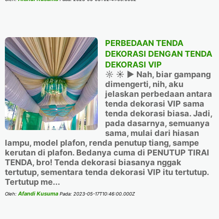
PERBEDAAN TENDA
DEKORASI DENGAN TENDA
DEKORASI VIP
☼ ☀ ▶️ Nah, biar gampang
dimengerti, nih, aku
jelaskan perbedaan antara
tenda dekorasi VIP sama
tenda dekorasi biasa. Jadi,
pada dasarnya, semuanya
sama, mulai dari hiasan
lampu, model plafon, renda penutup tiang, sampe
kerutan di plafon. Bedanya cuma di PENUTUP TIRAI
TENDA, bro! Tenda dekorasi biasanya nggak
tertutup, sementara tenda dekorasi VIP itu tertutup.
Tertutup me...
Afandi Kusuma
Oleh:
Pada:
2023-05-17T10:46:00.000Z