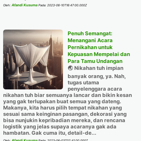
Afandi Kusuma
Oleh:
Pada:
2023-06-10T16:47:00.000Z
Penuh Semangat:
Menangani Acara
Pernikahan untuk
Kepuasan Mempelai dan
Para Tamu Undangan
🌏 Nikahan tuh impian
banyak orang, ya. Nah,
tugas utama
penyelenggara acara
nikahan tuh biar semuanya lancar dan bikin kesan
yang gak terlupakan buat semua yang dateng.
Makanya, kita harus pilih tempat nikahan yang
sesuai sama keinginan pasangan, dekorasi yang
bisa nunjukin kepribadian mereka, dan rencana
logistik yang jelas supaya acaranya gak ada
hambatan. Gak cuma itu, detail-de...
Afandi Kusuma
Oleh:
Pada:
2023-06-03T02:41:00.000Z