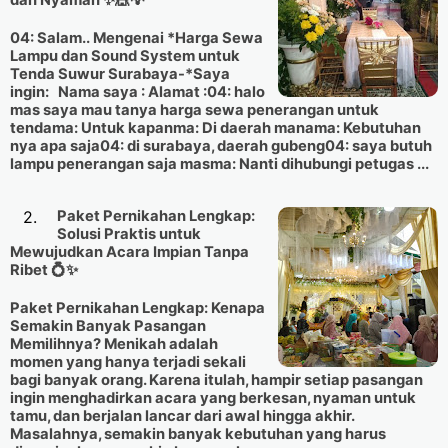
dan Nyaman ✨🎪💡
04: Salam.. Mengenai *Harga Sewa
Lampu dan Sound System untuk
Tenda Suwur Surabaya-*Saya
ingin: Nama saya : Alamat :04: halo
mas saya mau tanya harga sewa penerangan untuk
tendama: Untuk kapanma: Di daerah manama: Kebutuhan
nya apa saja04: di surabaya, daerah gubeng04: saya butuh
lampu penerangan saja masma: Nanti dihubungi petugas ...
Paket Pernikahan Lengkap:
Solusi Praktis untuk
Mewujudkan Acara Impian Tanpa
Ribet 💍✨
Paket Pernikahan Lengkap: Kenapa
Semakin Banyak Pasangan
Memilihnya? Menikah adalah
momen yang hanya terjadi sekali
bagi banyak orang. Karena itulah, hampir setiap pasangan
ingin menghadirkan acara yang berkesan, nyaman untuk
tamu, dan berjalan lancar dari awal hingga akhir.
Masalahnya, semakin banyak kebutuhan yang harus