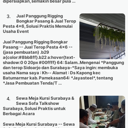
dipersiapkan, semakin besar pula ...
Jual Panggung Rigging
Bongkar Pasang & Jual Terop
Pesta 4x6, Solusi Praktis Memulai
Usaha Event
Jual Panggung Rigging Bongkar
Pasang -- Jual Terop Pesta 4x6 --
(jasa pembuatan) .b29
a{color:#8bb8ff}.b22 a:hover{text-
shadow:0 0 20px #00ffff} 64: Salam..Mengenai *Panggung
dan terop Sidoarjo dan Surabaya-*Saya ingin: membuka
usaha Nama saya : Kh-- Alamat : Ds Kapong kec
Batumarmar kab. Pamekasan64: *Jayasteel*, tentang
*Jasa Pembuatan Tenda/T ...
Sewa Meja Kursi Surabaya &
Sewa Sofa Talkshow
Surabaya, Solusi Praktis untuk
Berbagai Acara
Sewa Meja Kursi Surabaya -- Sewa