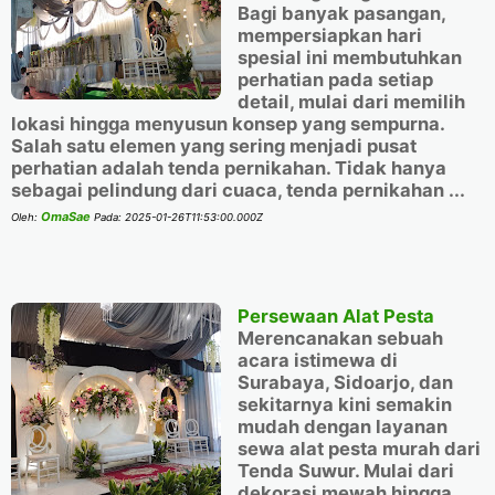
Bagi banyak pasangan,
mempersiapkan hari
spesial ini membutuhkan
perhatian pada setiap
detail, mulai dari memilih
lokasi hingga menyusun konsep yang sempurna.
Salah satu elemen yang sering menjadi pusat
perhatian adalah tenda pernikahan. Tidak hanya
sebagai pelindung dari cuaca, tenda pernikahan ...
OmaSae
Oleh:
Pada:
2025-01-26T11:53:00.000Z
Persewaan Alat Pesta
Merencanakan sebuah
acara istimewa di
Surabaya, Sidoarjo, dan
sekitarnya kini semakin
mudah dengan layanan
sewa alat pesta murah dari
Tenda Suwur. Mulai dari
dekorasi mewah hingga